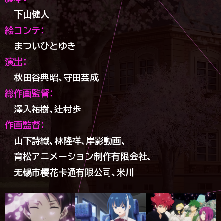
下山健人
絵コンテ：
まついひとゆき
演出：
秋田谷典昭、
守田芸成
総作画監督：
澤入祐樹、
辻村歩
作画監督：
山下詩織、
林隆祥、
岸影動画、
育松アニメーション制作有限会社、
无锡市樱花卡通有限公司、
米川