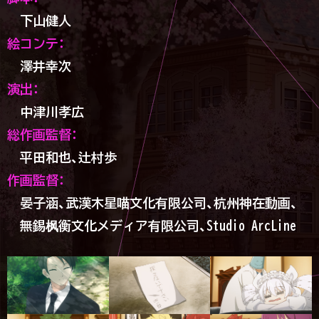
下山健人
絵コンテ：
澤井幸次
演出：
中津川孝広
総作画監督：
平田和也、
辻村歩
作画監督：
晏子涵、
武漢木星喵文化有限公司、
杭州神在動画、
無錫枫衡文化メディア有限公司、
Studio ArcLine