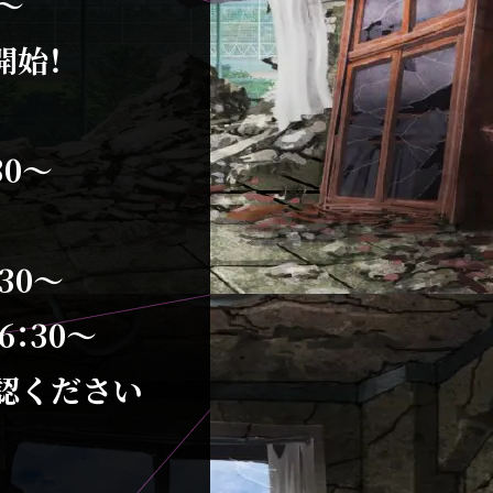
～
開始！
30～
30～
6：30～
認ください