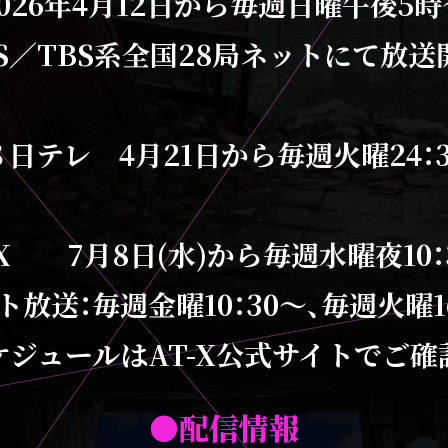
026年4月12日から
毎週日曜午後5時
S／TBS系
全国28局ネットにて
放送
Ｓ日テレ
4月21日から
毎週火曜24：
T-X
7月8日(水)から
毎週水曜夜10：
ト放送：
毎週金曜10：30～、
毎週火曜1
ケジュールはAT-X公式サイトでご確
●配信情報