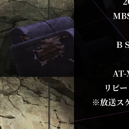
2
MB
Ｂ
A
リピー
※放送ス