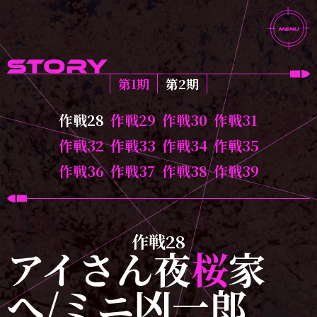
第1期
第2期
作戦28
作戦29
作戦30
作戦31
作戦32
作戦33
作戦34
作戦35
作戦36
作戦37
作戦38
作戦39
作戦28
アイさん夜
桜
家
へ/
ミニ凶一郎