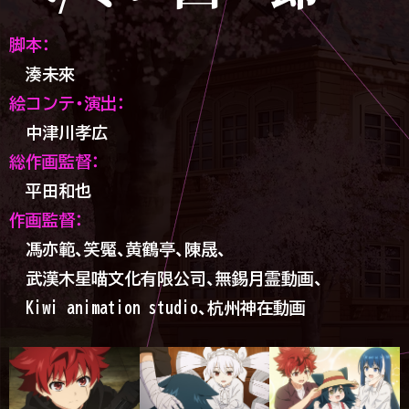
脚本：
湊未來
絵コンテ・演出：
中津川孝広
総作画監督：
平田和也
作画監督：
馮亦範、
笑魘、
黄鶴亭、
陳晟、
武漢木星喵文化有限公司、
無錫月霊動画、
Kiwi animation studio、
杭州神在動画