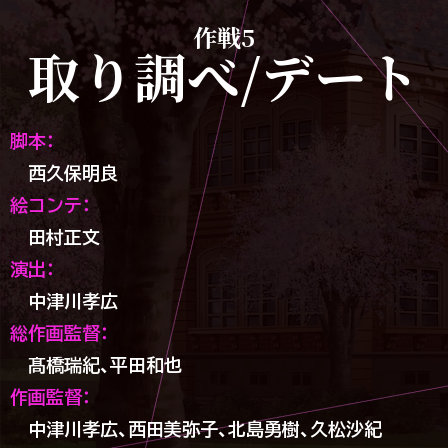
作戦5
取り調べ/デート
脚本：
西久保明良
絵コンテ：
田村正文
演出：
中津川孝広
総作画監督：
髙橋瑞紀、
平田和也
作画監督：
中津川孝広、西田美弥子、北島勇樹、久松沙紀