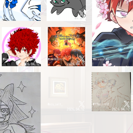
@ak__nyon
2026.04.12
2026.04.12
@kamoshi_kakeru
@sun60636
@miyuyu1201
2026.04.12
2026.04.12
@azu_salt_
@77hosi1010
2026.04.12
2026.04.12