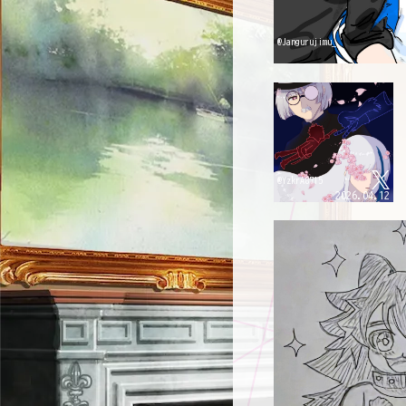
@Jangurujimu_
@YzkrA8715
2026.04.12