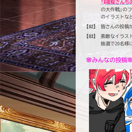
「#夜桜さんち
の大作戦』の
のイラストなど
【02】
皆さんの投稿が
【03】
素敵なイラスト
抽選で20名様
🌸みんなの投稿