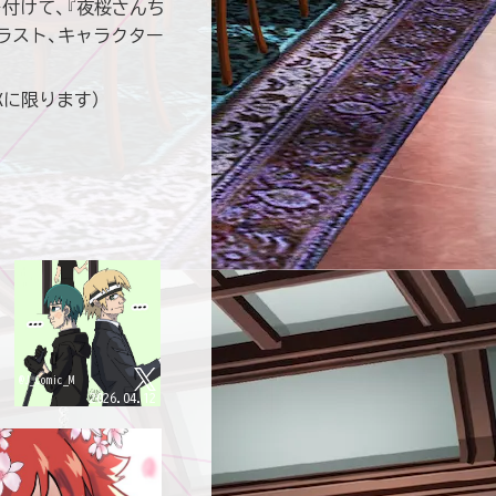
付けて、『夜桜さんち
ラスト、キャラクター
Xに限ります）
？
@J_Comic_M
2026.04.12