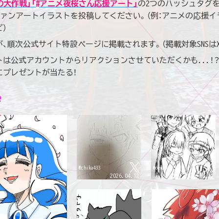
の大作戦」
「#アニメ夜桜さん応援アート」
の2つのハッシュタグを
ファンアートイラストを投稿してください。（例：アニメの応援イ
）
、順次公式サイト特設ページに掲載されます。（掲載対象SNSは
は公式アカウントからリアクションさせていただくかも...！
にプレゼントが当たる！

@chika433
@oekakiwtsn
2026.04.12
2026.04.12