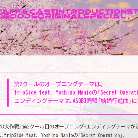
第2クールの
オープニングテーマは、
fripSide
feat. Yoshino Nanjoの
「Secret Operat
エンディングテーマは、
ASOBI同盟「結婚行進曲」に
ちの大作戦』第2クール目のオープニング・エンディングテーマが
ide feat. Yoshino Nanjoの「Secret Operation」、