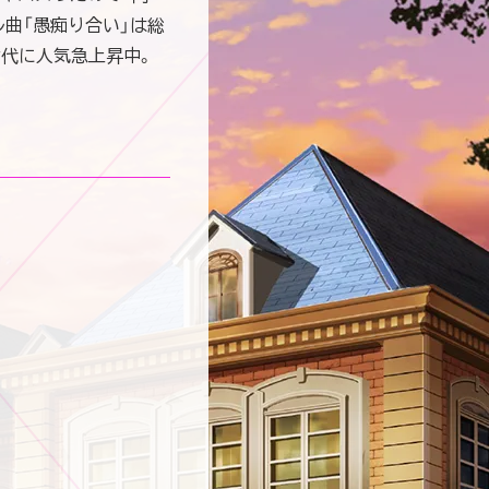
ル曲「愚痴り合い」は総
Z世代に⼈気急上昇中。