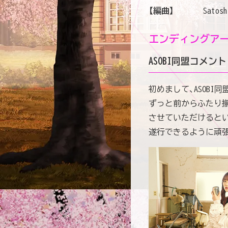
【編曲】
Satosh
エンディングアー
ASOBI同盟コメント
初めまして、ASOBI
ずっと前からふたり揃
させていただけるとい
遂行できるように頑張