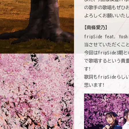
の歌手の歌唱もぜひ
よろしくお願いいたし
【南條愛乃】
fripSide feat. 
当させていただくこと
今回はfripSid
で歌唱するという貴
す！
歌詞もfripSid
思います！