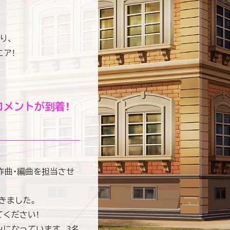
より、
エア！
コメントが
到着！
・作曲・編曲を担当させ
きました。
てください！
ンになっています。3名