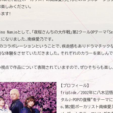
お楽しみください。
ます！
Yoshino Nanjoとして、「夜桜さんちの大作戦」第2クールOPテーマ「Secr
になりました、南條愛乃です。
e3期とのコラボレーションということで、疾走感もありドラマチック
重な体験をさせていただきました。それぞれのカラーを楽しん
eらしい視点で作品について表現されていますので、ぜひそちらも楽
【プロフィール】
fripSide／2002年に八
タルJ-POPの復権"をテーマ
o、第2期ボーカリスト南條