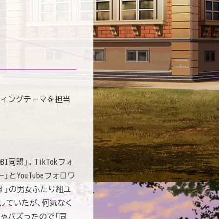
ディングテーマを担当
I同盟」。TikTokフォ
とYouTubeフォロワ
す」の男⼥ふたり組ユ
していたが、何気なく
ゃバズったので「同