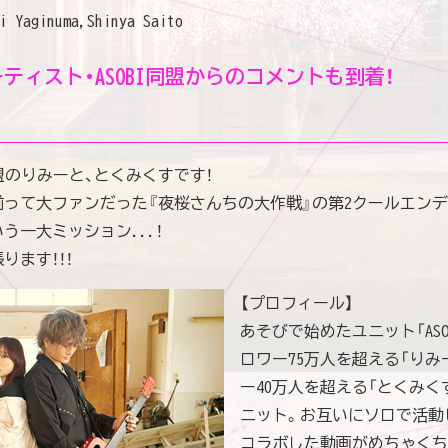
i Yaginuma,Shinya Saito
ティスト・
ASOBI同盟からの
コメントも到着！
同盟のりみーと、とくみくすです！
って大ファンだった『夜桜さんちの大作戦』の第2クールエン
う一大ミッション...！
ります！！！
【プロフィール】
あそびで始めたユニット「ASOB
ロワー75万⼈を超える「りみー」
ー40万⼈を超える「とくみく
ニット。お互いにソロで活動
コラボした動画がめちゃくち