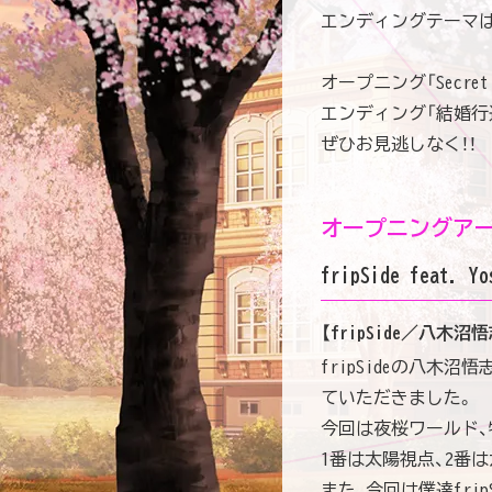
エンディングテーマは、
オープニング「Secret
エンディング「結婚行進
ぜひお見逃しなく！！
オープニングアー
fripSide
feat. Yo
【fripSide／八木沼悟
fripSideの八木
ていただきました。
今回は夜桜ワールド
1番は太陽視点、2番
また、今回は僕達fr