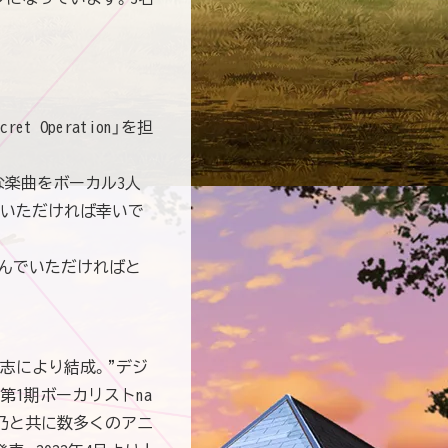
et Operation」を担
な楽曲をボーカル3人
でいただければ幸いで
しんでいただければと
木沼悟志により結成。"デジ
に第1期ボーカリストna
愛乃と共に数多くのアニ