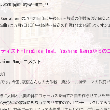
ASOBI同盟「結婚行進曲」！！
 Operation」は、7月21日（日）午後5時～放送の作戦16（第16話）
曲」は、7月7日（日）午後5時～放送の作戦14（第14話）よりオン
ティスト・
fripSide feat. Yoshino Nanjoからの
shino Nanjo
コメント
志】
沼悟志です。今回、夜桜さんちの大作戦 第2クールOPテーマの作詞
、特に太陽と六美の絆にフォーカスを当てた曲を作らせていただ
は六美視点の歌詞にもなっておりますので、ぜひチェックしてみ
ipSideと、前任ボーカリストの南條愛乃さんとのコラボレーショ