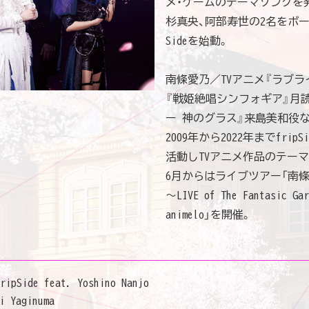
メ・ゲームのテーマソングを発
杉真央、阿部寿世の2名をボー
Sideを始動。
南條愛乃／TVアニメ『ラブラ
『戦姫絶唱シンフォギア』月読
ー 神のグラス』来島美和役
2009年から2022年までfri
活動しTVアニメ作品のテー
6月からはライブツアー「南條愛乃 
〜LIVE of The Fantasic Ga
animelo」を開催。
ripSide feat. Yoshino Nanjo
i Yaginuma