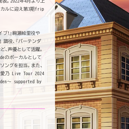
表。2022年4月より上
カルに迎え第3期frip
イブ！』絢瀬絵里役や
 調役、『バーテンダ
など、声優として活躍。
pSideのボーカルとして
マソングを担当。また、
Live Tour 2024
rden〜 supported by