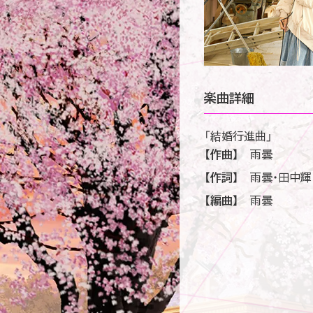
楽曲詳細
「結婚行進曲」
【作曲】
雨曇
【作詞】
雨曇・田中輝
【編曲】
雨曇