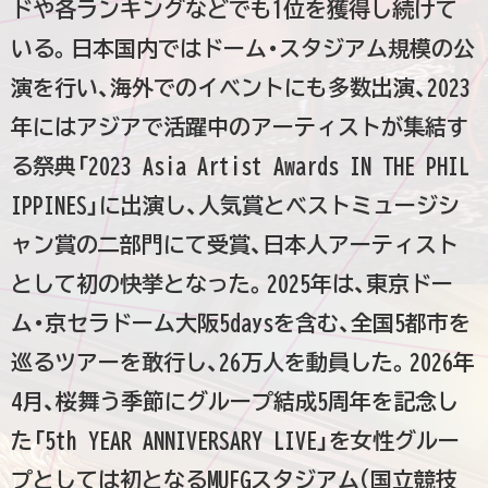
ドや各ランキングなどでも1位を獲得し続けて
いる。日本国内ではドーム・スタジアム規模の公
演を行い、海外でのイベントにも多数出演、2023
年にはアジアで活躍中のアーティストが集結す
る祭典「2023 Asia Artist Awards IN THE PHIL
IPPINES」に出演し、人気賞とベストミュージシ
ャン賞の二部門にて受賞、日本人アーティスト
として初の快挙となった。2025年は、東京ドー
ム・京セラドーム大阪5daysを含む、全国5都市を
巡るツアーを敢行し、26万人を動員した。2026年
4月、桜舞う季節にグループ結成5周年を記念し
た「5th YEAR ANNIVERSARY LIVE」を女性グルー
プとしては初となるMUFGスタジアム(国立競技